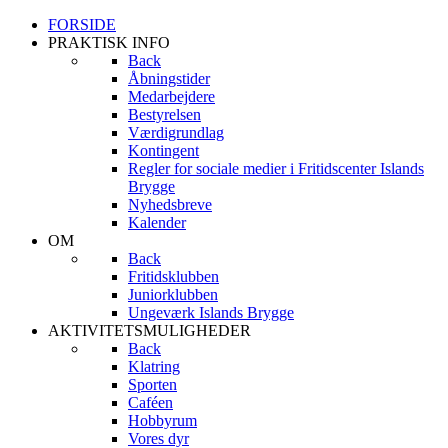
FORSIDE
PRAKTISK INFO
Back
Åbningstider
Medarbejdere
Bestyrelsen
Værdigrundlag
Kontingent
Regler for sociale medier i Fritidscenter Islands
Brygge
Nyhedsbreve
Kalender
OM
Back
Fritidsklubben
Juniorklubben
Ungeværk Islands Brygge
AKTIVITETSMULIGHEDER
Back
Klatring
Sporten
Caféen
Hobbyrum
Vores dyr