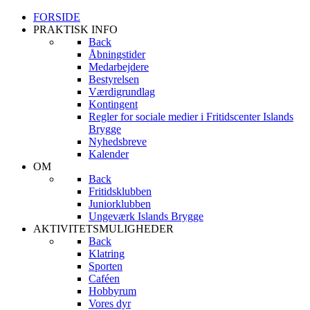
FORSIDE
PRAKTISK INFO
Back
Åbningstider
Medarbejdere
Bestyrelsen
Værdigrundlag
Kontingent
Regler for sociale medier i Fritidscenter Islands
Brygge
Nyhedsbreve
Kalender
OM
Back
Fritidsklubben
Juniorklubben
Ungeværk Islands Brygge
AKTIVITETSMULIGHEDER
Back
Klatring
Sporten
Caféen
Hobbyrum
Vores dyr